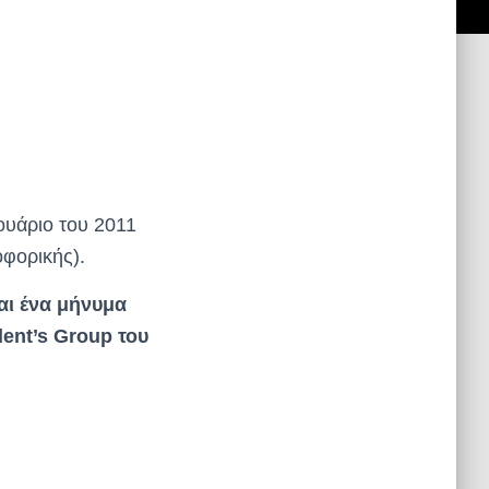
ουάριο του 2011
οφορικής).
αι ένα μήνυμα
ent’s Group του