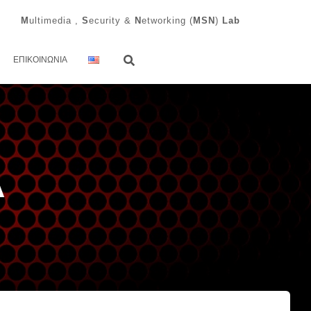
M
ultimedia ,
S
ecurity &
N
etworking (
MSN
)
Lab
ΕΠΙΚΟΙΝΩΝΊΑ
A