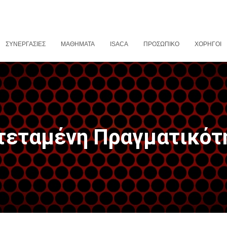
ΣΥΝΕΡΓΑΣΊΕΣ
ΜΑΘΉΜΑΤΑ
ISACA
ΠΡΟΣΩΠΙΚΌ
ΧΟΡΗΓΟΊ
τεταμένη Πραγματικότ