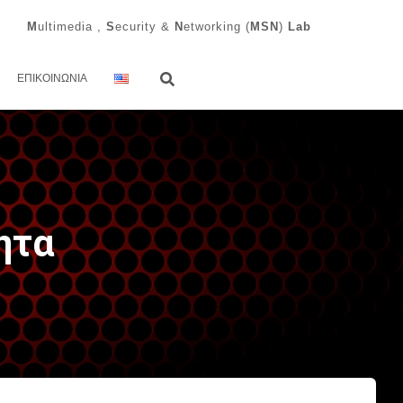
M
ultimedia ,
S
ecurity &
N
etworking (
MSN
)
Lab
ΕΠΙΚΟΙΝΩΝΊΑ
ητα